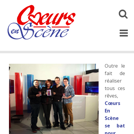
Toggl
search
Toggl
naviga
Outre le
fait de
réaliser
tous ces
rêves,
Cœurs
En
Scène
se bat
pour